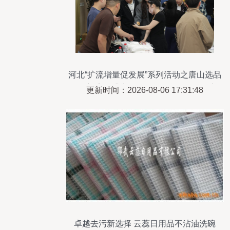
河北“扩流增量促发展”系列活动之唐山选品
会在迁安圆满举行，日用百货销售掀起新
更新时间：2026-08-06 17:31:48
热潮
卓越去污新选择 云蕊日用品不沾油洗碗