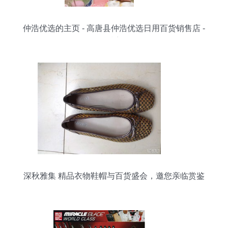
仲浩优选的主页 - 高唐县仲浩优选日用百货销售店 -
抖音
深秋雅集 精品衣物鞋帽与百货盛会，邀您亲临赏鉴