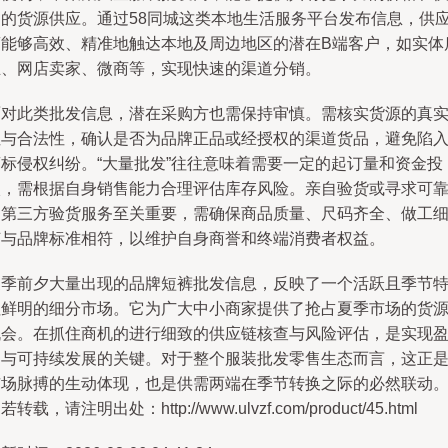
速的货源供应。通过58同城这类本地生活服务平台发布信息，供
商能够高效、精准地触达本地及周边地区的潜在B端客户，如实体
主、网店卖家、微商等，实现快速的渠道分销。
面对此类批发信息，潜在采购方也需保持审慎。需核实货源的真
性与合法性，确认是否为品牌正品或经授权的渠道货品，避免陷
商标侵权纠纷。“大量批发”往往意味着需要一定的起订量和资金投
入，需根据自身销售能力合理评估库存风险。亲自验货或寻求可
的第三方验货服务至关重要，需确保商品质量、尺码齐全、做工
节与品牌标准相符，以维护自身商誉和终端消费者权益。
夏季前夕大量出现的品牌短裤批发信息，反映了一个活跃且季节
征鲜明的细分市场。它为广大中小商家提供了抢占夏季市场的货
机会。在抓住商机的进行细致的供应链核查与风险评估，是实现
利与可持续发展的关键。对于整个服装批发零售生态而言，这正
市场脉搏的生动体现，也是供需两端在季节转换之际的必然联动
若转载，请注明出处：http://www.ulvzf.com/product/45.html