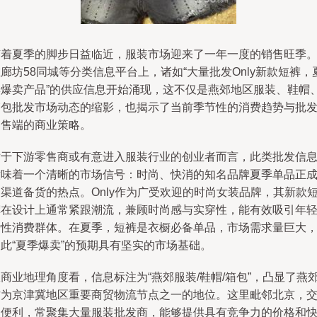
随着夏季的脚步日益临近，服装市场迎来了一年一度的销售旺季
廊坊58同城等分类信息平台上，诸如“大量批发Only新款短裤，
季爆卖产品”的供应信息开始涌现，这不仅是燕郊地区服装、鞋帽
箱包批发市场动态的缩影，也揭示了当前季节性的消费趋势与批
零售端的商业策略。
对于下游零售商或有意进入服装行业的创业者而言，此类批发信
意味着一个清晰的市场信号：时尚、快消的知名品牌夏季单品正
渠道备货的热点。Only作为广受欢迎的时尚女装品牌，其新款
裤在设计上通常紧跟潮流，兼顾时尚感与实穿性，能有效吸引年
女性消费群体。在夏季，短裤是衣橱必备单品，市场需求量巨大
此“夏季爆卖”的预期具有坚实的市场基础。
商业地理角度看，信息标注为“燕郊服装/鞋帽/箱包”，凸显了燕
作为京津冀地区重要商贸物流节点之一的地位。这里毗邻北京，
通便利，常聚集大量服装批发商，能够提供具有竞争力的价格和